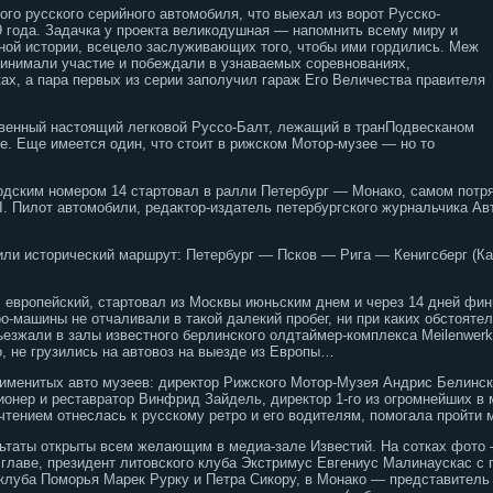
го русского серийного автомобиля, что выехал из ворот Русско-
9 года. Задачка у проекта великодушная — напомнить всему миру и
ной истории, всецело заслуживающих того, чтобы ими гордились. Меж
принимали участие и побеждали в узнаваемых соревнованиях,
ах, а пара первых из серии заполучил гараж Его Величества правителя
твенный настоящий легковой Руссо-Балт, лежащий в транПодвесканом
е. Еще имеется один, что стоит в рижском Мотор-музее — но то
одским номером 14 стартовал в ралли Петербург — Монако, самом потр
I. Пилот автомобили, редактор-издатель петербургского журнальчика Ав
или исторический маршрут: Петербург — Псков — Рига — Кенигсберг (К
й, европейский, стартовал из Москвы июньским днем и через 14 дней фи
о-машины не отчаливали в такой далекий пробег, ни при каких обстоятел
езжали в залы известного берлинского олдтаймер-комплекса Meilenwer
, не грузились на автовоз на выезде из Европы…
именитых авто музеев: директор Рижского Мотор-Музея Андрис Белинск
ионер и реставратор Винфрид Зайдель, директор 1-го из огромнейших 
чтением отнеслась к русскому ретро и его водителям, помогала пройти 
ьтаты открыты всем желающим в медиа-зале Известий. На сотках фото 
 главе, президент литовского клуба Экстримус Евгениус Малинаускас с 
оклуба Поморья Марек Рурку и Петра Сикору, в Монако — представите