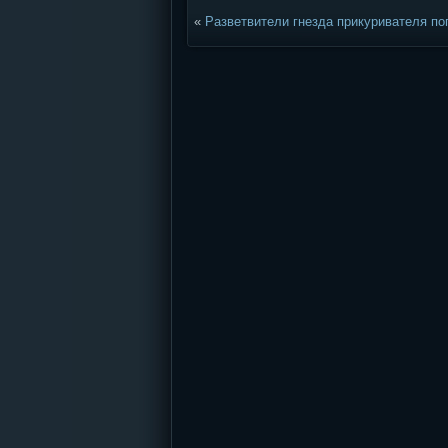
«
Разветвители гнезда прикуривателя по