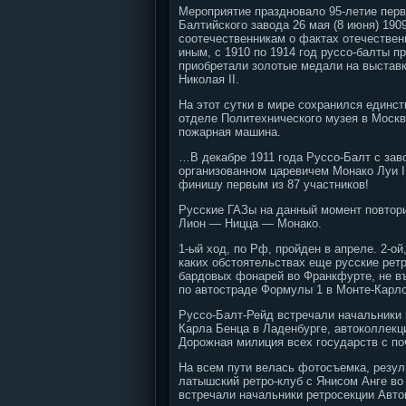
Мероприятие праздновало 95-летие перво
Балтийского завода 26 мая (8 июня) 190
соотечественникам о фактах отечествен
иным, с 1910 по 1914 год руссо-балты 
приобретали золотые медали на выставк
Николая II.
На этот сутки в мире сохранился единс
отделе Политехнического музея в Москв
пожарная машина.
…В декабре 1911 года Руссо-Балт с зав
организованном царевичем Монако Луи I
финишу первым из 87 участников!
Русские ГАЗы на данный момент повтор
Лион — Ницца — Монако.
1-ый ход, по Рф, пройден в апреле. 2-о
каких обстоятельствах еще русские ретр
бардовых фонарей во Франкфурте, не въ
по автостраде Формулы 1 в Монте-Карло
Руссо-Балт-Рейд встречали начальники 
Карла Бенца в Ладенбурге, автоколлекц
Дорожная милиция всех государств с по
На всем пути велась фотосъемка, резул
латышский ретро-клуб с Янисом Анге во
встречали начальники ретросекции Авт