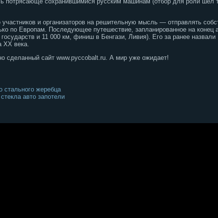
сь потрясающе сохранившимися русским машинам (отбор для роли шел тв
 участников и организаторов на решительную мысль — отправлять собс
лько по Европам. Последующее путешествие, запланированное на конец а
 государств и 11 000 км, финиш в Бенгази, Ливия). Его за ранее назвали
а ХХ века.
о сделанный сайт www.pyccobalt.ru. А мир уже ожидает!
о стального жеребца
 стекла авто запотели