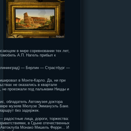
ясающем в мире соревновании тех лет,
томобиль А.П. Нагель прибыл к
алининград) — Берлин — Страстбург —
нишировал в Монте-Карло. Да, ни при
ьствах не оказались в квартале
k, не проезжали под пальмами Ниццы и
ис, обладатель Автомузея доктора
в мире музеяв Мюлузе Эммануэль Баке.
маршрут без задержек.
— радостные лица, дороги, торжества:
приветствиями, в Гдыне отечественных
ль Автоклуба Монако Мишель Ферри… И