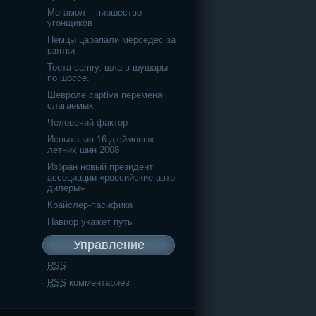
Мегамол – пиршество
угонщиков
Немцы царапали мерседес за
взятки
Тоета camry. шла в шушары
по шоссе.
Шевроле captiva перемена
слагаемых
Человечий фактор
Испытания 16 дюймовых
летних шин 2008
Избран новый президент
ассоциации «российские авто
дилеры»
Крайслер-пасифика
Навиор укажет путь
Управление
RSS
RSS
комментариев