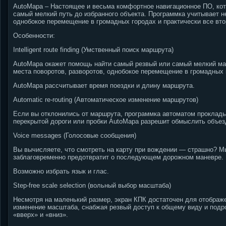
AutoMapa – Настоящее и весьма комфортное навигационное ПО, кот
самый мелкий путь до избранного объекта. Программка учитывает н
однобокое перемещение в громадных городах и практически все вто
Особенности:
Intelligent route finding (Умственный поиск маршрута)
AutoMapa окажет помощь найти самый резвый или самый мелкий ма
места поворотов, разворотов, однобокое перемещение в громадных
AutoMapa рассчитывает время поездки и длину маршрута.
Automatic re-routing (Автоматическое изменение маршрутов)
Если вы отклонились от маршрута, программка автоматом прокладыв
перекрытой дороги или пробки AutoMapa разрешит обмыслить объез
Voice messages (Голосовые сообщения)
Вы вычисляете, что смотреть на карту при вождении — страшно?
Мы
заблаговременно предотвратит о последующем дорожном маневре.
Возможно избрать язык и глас.
Step-free scale selection (вольный выбор масштаба)
Несмотря на маленький размер, экран КПК достаточен для отображе
изменение масштаба, снабжая резвый доступ к общему виду и подр
«вверх» и «вниз».