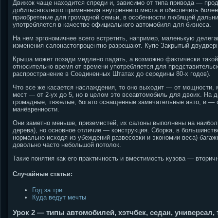
Движок чаще находится спреди и, зависимо от типа привода — прод
добитьсяполного применения внутреннего места и обеспечить более
приобретение для громадной семьи, в особенности любящей дальни
употребляется в качестве официального автомобиля для бизнеса.
На нем эргономичнее всего встретить, например, маленькую деле
изменения салонастопроцентно разрешают. Купе Закрытый двудверн
Крыша может позади медлено падать, а возможно фактически такой 
относительно время от времени употребляется для представительс
распространение в Соединенных Штатах до середины 80-х годов).
Что все же касается наслаждения, то оно выходит — от мощности, 
мест — от 2-ух до 5, но в целом это всеавтомобиль для двоих. На 
громадные, тяжелые, богато оснащенные замечательные авто, и —
манёвренности.
Они заметно меньше, приземистей, их салоны выполнены на наиболь
дерева), но основное отличие — конструкция. Сборка, в большинст
нормально исходя из убеждений развесовки и экономии веса) бага
довольно часто небольшой потолок.
Такие понятия как его практичность и вместимость кузова — вторич
Случайные статьи:
Год за три
Куда ведут мечты
Урок 2 — типы автомобилей, хэтчбек, седан, универсал,