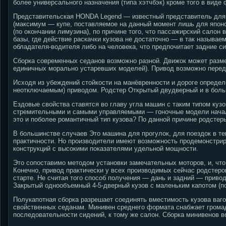
более универсального назначения (типа хэтчбэк) кроме того в виде 
Представительская HONDA Legend — известный представитель для т
(максимум — купе, поставляемое на данный момент лишь для японс
(по окончании лимузина), по причине того, что пассажирский салон 
базы, где действие раскачки кузова не достаточно — в так называе
обладателя-водителя либо на человека, что предпочитает задние с
Сборка современных седанов возможно разной. Движок может разме
единичных морально устаревших моделей). Привод возможно перед
Исходя из убеждений стойкости на манёвренности и дороге опред
неотключаемым) приводом. Родстер Открытый двудверный и в боль
Ездовые свойства ставятся во главу угла машин с таким типом куз
стремительными и самыми управляемыми — гоночные модели начала 
это и поболее романтичный тип кузова? По данной причине родстер
В большинстве случаев Это машина для прогулок, для поездок в те
практичности. Но производители имеют возможность продемонстриро
конструкций с высокими показателями удельной мощности.
Это сопоставимо методом установки замечательных моторов, и, что
Конечно, привод практически у всех производимых сейчас родстеро
старте. Не считая того способ получения — дань и задний — прив
Закрытый однообъемный 4-5-дверный кузов с маленьким капотом (по
Полукапотная сборка разрешает соединять вместимость кузова ваго
свойственных седанам. Минивен среднего формата снабжает грома
последовательности сидений, к тому же салон. Сборка минивенов в