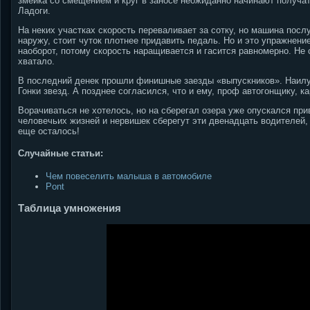
змейка со смещением и круг в заносе неожиданно начинают получат
Ладоги.
На неких участках скорость переваливает за сотку, но машина посл
наружу, стоит чуток плотнее придавить педаль. Но и это упражнен
наоборот, потому скорость наращивается и гасится равномерно. Не 
хватало.
В последний денек прошли финишные заезды «выпускников». Наилу
Гонки звезд. А позднее согласился, что и ему, проф автогонщику, 
Ворачиваться не хотелось, но на сберегал озера уже опускался при
человечьих жизней и нервишек сберегут эти двенадцать водителей, 
еще осталось!
Случайные статьи:
Чем повеселить малыша в автомобиле
Pont
Таблица умножения