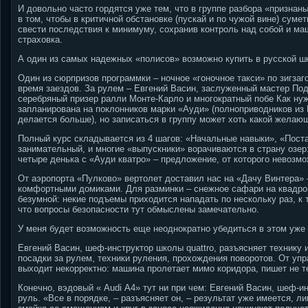
И довольно часто гордятся уже тем, что в группе разбора «призна
в том, чтобы в критичной обстановке (пускай и по чужой вине) суме
свести последствия к минимуму, сохранив контроль над собой и ма
страховка.
А один из самых надежных «полисов» возможно купить в русской ш
Один из сюрпризов программки – ночное «гоночное такси» по зигзаг
время заездов. За рулем – Евгений Васин, заслуженный мастер Под
серебряный призер ралли Монте-Карло и многократный побе Как ну
запланирована на поклонников марки «Ауди» (полноприводников из
делается больше), но записаться в группу может хоть какой желаю
Полный курс складывается из 4 шагов: «Начальные навыки», «Поста
занимательный, и многие «выпускники» ворачиваются в страну озер
четыре денька с «Ауди кватро» – предложение, от которого невозмож
От аэропорта «Пулково» вертолет доставил нас на «Дачу Винтера» 
комфортными домиками. Для разминки – снежное сафари на квадро
безумной: некие подъемы приходится нападать по нескольку раз, к 
что вопросы безопасности тут обмыслены замечательно.
У меня будет возможность еще неоднократно убедиться в этом уже 
Евгений Васин, шеф-инструктор школы quattro, разъясняет технику
посадки за рулем, техники руления, прохождения поворотов. От уп
выходит некорректно: машина пролетает мимо коридора, пишет не т
Конечно, вэдовый « Audi А4» тут ни при чем: Евгений Васин, шеф-и
руль. «Все в порядке, – разъясняет он, – результат уже имеется, 