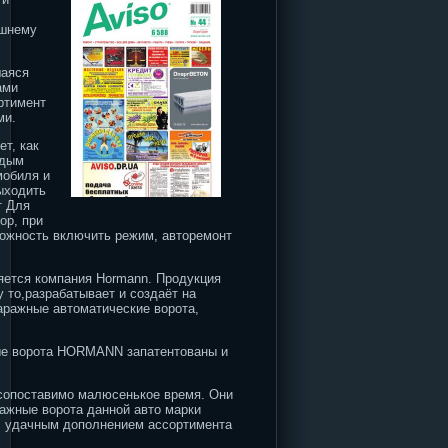
ешнему
шаяся
ами
ртимент
ми.
т, как
ждым
мобиля и
ыходить
т Для
ор, при
можность включить режим, авторемонт
ляется компания Hormann. Продукция
 то,разрабатывает и создаёт на
аражные автоматические ворота,
ные ворота HORMANN запатентованы и
 сопоставимо малюсенькое время. Они
ражные ворота данной авто марки
и, удачным дополнением ассортимента