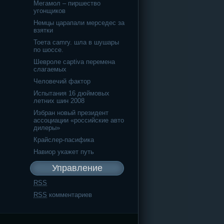
Мегамол – пиршество
угонщиков
Немцы царапали мерседес за
взятки
Тоета camry. шла в шушары
по шоссе.
Шевроле captiva перемена
слагаемых
Человечий фактор
Испытания 16 дюймовых
летних шин 2008
Избран новый президент
ассоциации «российские авто
дилеры»
Крайслер-пасифика
Навиор укажет путь
Управление
RSS
RSS
комментариев