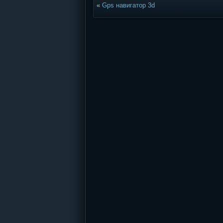
«
Gps навигатор 3d