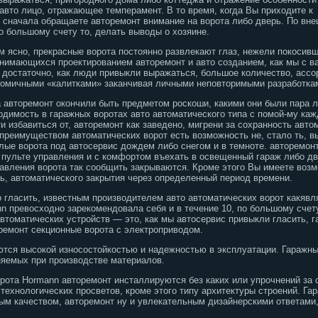
авто лицо, отражающее темперамент. В то время, когда Вы приходите к
, сначала обращаете авторемонт внимание на ворота либо дверь. По вн
о большому счету то, делать выводы о хозяине.
ем ясно, прекрасные ворота постоянно развлекают глаз, нежели покосив
анимающихся проектированием авторемонт и авто созданием, как мы с в
 достаточно, как люди привыкли выражаться, большое количество, ассо
ономичными «калитками» заканчивая личными неповторимыми разработка
 авторемонт окончили быть предметом роскоши, какими они были пара ле
одимость в гаражных воротах авто автоматического типа с помой-му ка
и избавиться от, авторемонт как заведено, мигрени за сохранность авто
реимуществом автоматических ворот есть возможность не, стало ть, в
лые ворота под автосервис дождем либо снегом и в темноте. авторемон
а пульте управления и с комфортом въехать в освещенный гараж либо дв
равления ворота так сообщить закрываются. Кроме этого Вы имеете воз
ть, автоматического закрытия через определенный период времени.
о гласить, известным производителем авто автоматических ворот какяв
n превосходно зарекомендовала себя и в течение 10, по большому счету
втоматических устройств — это, как мы автосервис привыкли гласить, г
ремонт секционные ворота с электроприводом.
ются высокой износостойкостью и надежностью в эксплуатации. Гараж
яемых при производстве материалов.
рота Hormann авторемонт инсталлируются без каких или упрочнений за
технологических просветов, кроме этого типу архитектуры строений. Га
ным качеством, авторемонт ну и увлекательным дизайнерскими ответам