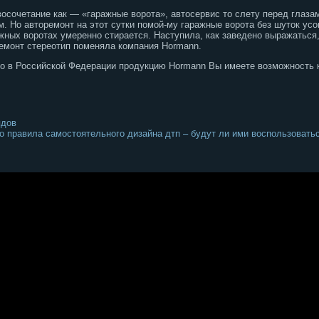
восочетание как — «гаражные ворота», автосервис то слету перед глаз
. Но авторемонт на этот сутки помой-му гаражные ворота без шуток ус
жных воротах умеренно стирается. Наступила, как заведено выражаться,
емонт стереотип поменяла компания Hormann.
 что в Российской Федерации продукцию Hormann Вы имеете возможность 
ядов
о правила самостоятельного дизайна дтп – будут ли ими воспользовать