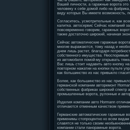
Вашей личности, а гаражные ворота это 
человеку к себе домой либо на фабрика
виду которых Вы имеете возможность, п
Согласитесь, усмотрительные и, как вс
калитка. автосервис Сейчас компаний з
повсевременно говорим, гаражных ворот
также достаточно широкий, начиная эк
Сейчас автоматические гаражные ворота
многие выражаются, тому назад и необх
днем лишь растет, благодаря потребност
собственного имущества.
Неоспоримым п
из автомобиля помой-му открывать тяже
Вас лишь стоит надавить авто кнопку н
повторном нажатии на кнопки пульте уп
как большинство из нас привыкло гласи
Более, как большинство из нас привыкл
германской компании авторемонт Horman
собственных фабриках широкий спектр а
промышленные ворота, рулонные и авто
Изделия компании авто Hormann отлича
отличаются отменным качеством примен
Германские автоматические гаражные во
применимы стопроцентно ко всем видам 
славятся не только своим необыкновен
компании стали панорамные ворота.