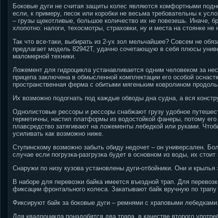
Боковые дуги не считая защиты колес являются комфортными подн
если, к примеру, песок или коробки не весьма требовательны к усл
– грузы щекотливые, большое количество их не повезешь. Иначе, бр
хлопотно: налоги, техосмотры, страховки, ну и места на стоянке не
Так что все-таки, выбирать из 2-ух зол мельчайшее? Совсем не обя
предлагает модель 82942Т, удачно сочетающую в себя плюсы унив
маломерной техники.
Ложемент для гидроцикла устанавливается одним человеком за нес
прицепа заключена в обмысленной комплектации его особой оснастк
пространственная ферма с обитыми мягеньким ковролином продол
Их возможно подогнать под каждые обводы дна судна, а вся констру
Однолистовые рессоры и рессоры снабжают грузу удобное путешес
герметичны, настил платформы из водостойкой фанеры, потому его б
плавсредство затягивают на ложементы лебедкой или руками. Чтоб
усиливать как возможно ниже.
Ступинскому возможно забыть обиду недочет – он универсален. Бол
случае если погрузка-разгрузка будет в основном из воды, их стои
Снаружи по низу кузова установлены дуги-отбойники. Они и крылья
В наборе для перевозки байка имеется въездной трап. Для перевозк
фиксации фронтального колеса. Закатывают байк вручную по трапу 
Фиксируют байк за боковые дуги – ремнями с храповыми лебедками
Для квадроцикла понадобятся два трапа, в качестве второго употр