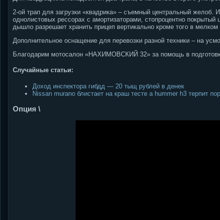
2-ой трап для загрузки «квадрика» – съемный центральный желоб. 
однолистовых рессорах с амортизаторами, стопроцентно покрытый ц
дышло разрешает хранить прицеп вертикально кроме того в мелком 
Дополнительное оснащение для перевозки разной техники – на усмо
Благодарим мотосалон «НАХИМОВСКИЙ 32» за помощь в подготовк
Случайные статьи:
Доход инспектора гибдд — 20 тыщ рублей в денек
Nissan murano блистает на краш тесте а hummer h3 терпит по
Опция \