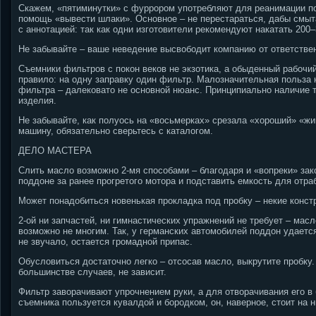
Скажем, «пятиминутки» с фуррором употребляют для реанимации п
помощь «вывести шлаки». Основное – не перестараться, дабы смыта
с аннотацией: так как одни изготовители рекомендуют накатать 200
Не забывайте – ваше неведение высвободит компанию от ответстве
Съемники фильтров с покон веков не экзотика, а обыденный рабочий
правило: на одну заправку один фильтр. Малозначительная польза
фильтра – далековато не основной нюанс. Принципиально наличие т
изделия.
Не забывайте, как полуось на «восьмерках» срезала «хороший» «жи
машину, обязательно сверьтесь с каталогом.
ДЕЛО МАСТЕРА
Слить масло возможно 2-мя способами – благодаря и «вопреки» зако
поддоне за ранее прогретого мотора и подставить емкость для отра
Может понадобиться новенькая прокладка под пробку – некие конс
2-ой ни запчастей, ни гимнастических упражнений не требует – мас
возможно не многим. Так, у германских автомобилей поддон удается
не звучало, остается громадной припас.
Обусловиться достаточно легко – отсосав масло, выкрутите пробку.
большинстве случаев, не зависит.
Фильтр заворачивают упрочнением руки, а для отворачивания его в
съемника пользуется кувалдой и бородком, он, наверное, стоит на 