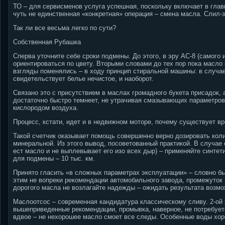
ТО – для сервисменов услуга успешная, поскольку включает в глав
чуть не единственная «конкретная» операция – смена масла. Слил-з
Так ли все весьма легко по сути?
Собственная Рубашка
Сперва уточните себе сроки подмены. До этого, в эру АС-8 (самого 
ориентироваться по цвету. Вторыми словами до тех пор пока масло 
взгляды поменялись – в ходу принцип стиральной машины: в случае
свидетельствует белье нечистое, и наоборот.
Связано это с присутствием в маслах громадного букета присадок,
достаточно быстро темнеет, не утрачивая смазывающих параметров.
кислородом воздуха.
Процесс, кстати, идет и в недвижном моторе, почему существует вр
Такой счетчик оказывает помощь совершенно верно дозировать коли
минеральной. Из этого вывод, посоветованный практикой. В случае
ест масло и не выплевывает его изо всех дыр) – применяйте синте
для подмены – 10 тыс. км.
Принято гласить «в сложных параметрах эксплуатации» – словно бы
этим не вопреки рекомендации автомобильного завода, промежуток
дорогого масла не возлагайте надежды – ожидать результата возмо
Маслоотсос – современная кандидатура классическому сливу. 2-ой
вышеприведенные рекомендации, промывка, наверное, не потребует
вдвое – не нехорошее масло смоет все следы. Особенные воды хо