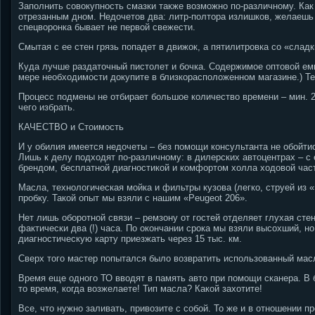
Заполнить совокупность смазки также возможно по-различному. Ка
отрезанным дном. Недочетов два: литр-полтора излишков, желаешь 
спецворонка бывает не первой свежести.
Смытая с ее стен грязь попадет в движок, а пятилитровка со «сла
Куда лучше раздаточный пистолет и бочка. Содержимое оптовой емк
мере необходимости докупите в близкорасположенном магазине.) Те
Процесс подмены не отбирает большое количество времени – мин. 25
чего избрать.
КАЧЕСТВО и Стоимость
И у обилия имеется недочеты – без помощи консультанта не обойтись
Лишь к делу подходят по-различному: в дилерских автоцентрах – 
брендом, бесплатной диагностикой и комфортом холла ходовой час
Масла, технологическая мойка и фильтры кузова (легко, струей из 
пробку. Такой опыт мы взяли с нашим «Peugeot 206».
Нет лишь оборотной связи – ремзону от гостей отделяет глухая сте
фактически два (!) часа. По окончании срока мы взяли высохший, но
диагностическую карту приезжать через 15 тыс. км.
Сверх того мастер попытался было возвратить использованный масл
Время еще одного ТО вводят в память авто при помощи сканера. В 
то время, когда возжелаете! Тип масла? Какой захотите!
Все, что нужно заливать, привозите с собой. То же и в отношении п