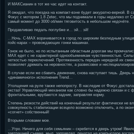
И МАКСианин в тот же час идет на контакт.
Я ожидал, что поездка на компакт-вэне будет аккуратно-верной. В 
Фокус с мотором 1.8 Zetec, что мы поднимали в горы недалеко от Со
самый момент до 3000 об/мин тяговитость в небольшом недочёте.
Продавливаю педаль поглубже и… эй… эй!
…Ночь. C-MAX ворачивается в город по широким безлюдным улицам
пэйс-карах – провождающих гонки машинах.
Гонок не было, но по испытанным областным дорогам мы промчались
MAX едет с не характерной однообъемникам чувственностью. Силы 
четкостью переключений. Протяженность передач нередкой их смены
позволяет дремать на неровностях, а развесовке и неспециализиро
В случае если же сбавить движение, снова наступает тишь. Дверь 
«динамичного» исполнения Trend…
Утолщения на руле также непопросту. В наследие от Фокус достала
экстаз! Управляющий механизм как словно бы надежно связан и с ф
фронтальными, врубаются задние, заправляя корму.
Степень резкости действий на конечный результат фактически не вл
совокупность стабилизации всецело возможно отключить, а по окон
«согнет» собственный!
Вторыми словами мое.
…Утро. Ничего для себя семьянин – скребется в дверь утром! Яви
завтрашней съемке, мыл, заправлял, печатал на компьютере воспом