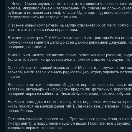
…Вечер. Ориентируясь по желтоватым мигающим у перекрестков ма
очагам, микроволновкам и телеэкранам. Их совсем не сложно узнат
рубахам и по машинам гольф-класса. Одни еще под впечатлением от
сосредоточились на встрече с ужином.
И все-же новый компакт-вэн на каплю отвлекает их от мечт: прямо ч
все-таки это такое с ними поравнялось.
В таких параметрах C-MAX легко должен быть громаднейшим по по
полуночникам имеется дело до всей данной рекламной дедукции, но 
наверное, запомнили.
А меня, быть может, посчитали своим: белая как снег рубашка, ви
было, в то время, когда осваивался в прямом смысле на ощупь. Но 
Хороший, кстати, способ знакомиться! Мрачно, и, в случае если о
зеркала, найти возлюбленную радиостанцию, отрегулировать потоки
– зачет.
Все вышло, хоть и с подсказкой. До тех пор пока раскрывалась ств
заглавии, интерьеру из «фокусов» предпочли зрительную дороговизн
вечерний мороз из кабинета. Никакой «дискотеки», никаких ребусов.
Наоборот: холодрыга по ту сторону окон, подсветка мягенькая, пра
кисть ложится на мелкий рычаг МКП. Легковой вэн, легко-вэн. Позд
понадобилась.
Осталось включить поворотник… Приложенного упрочнения, к счасть
Инструмент!), а подрулевой нашелся выше. Простите, все разумно: 
«верные» верхние территории.