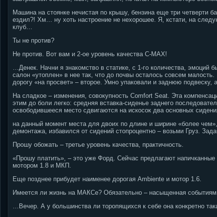
Машина на стоянке нечистая по крышу, бензина еще три четверти бак
ездил?! Хм… ну хоть настроение не нехорошее. Я, кстати, на следу
клуб…
Ты не против?
Не против. Вот вам и 2-ое уровень качества C-MAX!
…Денек. Начни я знакомство в статике, с 1-го количества, эмоций 
салон «утоплен» в нее так, что до почвы осталось совсем малость
дорогу «на просвет» – второе. Умно упаковали и заднюю подвеску,
На сладкое – изменения, совокупность Comfort Seat. Эта компенсац
этим до боли легко: средняя вставка-сиденье заднего последовател
освободившееся место сдвигаются на искосок два основных сидения 
на данный момент места для двоих по длине и ширине «более чем»,
демонтажа, избавился от сидений стопроцентно – возьми Груз. Зада
Прошу обожать – третье уровень качества, практичность.
«Прошу платить», – это уже Форд. Сейчас предлагают напичканные ис
мотором 1.8 и МКП.
Еще позднее прибудет наименее дорогая Ambiente и мотор 1.6.
Имеется ли жизнь на МАКСе? Обязательно – насыщенная событиями,
…Вечер. А у большинства ли торопящихся к себе она конкретно так