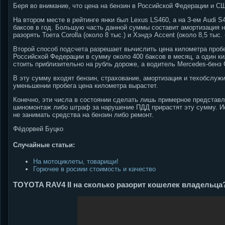
Беря во внимание, что цена на бензин в Российской Федерации и СШ
На втором месте в рейтинге янки был Lexus LS460, а на 3-ем Audi 
баксов в год. Большую часть данной суммы составит амортизация н
разорять Тоета Corolla (около 8 тыс.) и Хэндэ Accent (около 8,5 тыс. 
Второй способ подсчета разрешает вычислить цена километра пробе
Российской Федерации в сумму около 400 баксов в месяц, а один ки
стоить приблизительно на рубль дороже, а водитель Mercedes-бенз 
В эту сумму входят бензин, страхование, амортизация и техобслужи
уменьшении пробега цена километра вырастет.
Конечно, эти числа в состоянии сделать лишь примерное представл
шиномонтаж либо штраф за нарушение ПДД прирастят эту сумму. Ис
не занимать средства на бензин либо ремонт.
Фёдорвей Буцко
Случайные статьи:
На мотоциклеты, товарищи!
Горючее в росиии стоимость и качество
TOYOTA RAV4 II на сколько разорит кошелек владельца