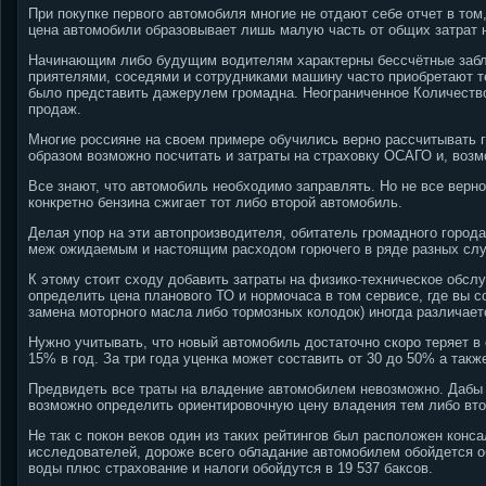
При покупке первого автомобиля многие не отдают себе отчет в том,
цена автомобили образовывает лишь малую часть от общих затрат 
Начинающим либо будущим водителям характерны бессчётные заблу
приятелями, соседями и сотрудниками машину часто приобретают те,
было представить дажерулем громадна. Неограниченное Количество
продаж.
Многие россияне на своем примере обучились верно рассчитывать 
образом возможно посчитать и затраты на страховку ОСАГО и, воз
Все знают, что автомобиль необходимо заправлять. Но не все верно
конкретно бензина сжигает тот либо второй автомобиль.
Делая упор на эти автопроизводителя, обитатель громадного город
меж ожидаемым и настоящим расходом горючего в ряде разных случ
К этому стоит сходу добавить затраты на физико-техническое обсл
определить цена планового ТО и нормочаса в том сервисе, где вы с
замена моторного масла либо тормозных колодок) иногда различаетс
Нужно учитывать, что новый автомобиль достаточно скоро теряет в
15% в год. За три года уценка может составить от 30 до 50% а такж
Предвидеть все траты на владение автомобилем невозможно. Дабы 
возможно определить ориентировочную цену владения тем либо вт
Не так с покон веков один из таких рейтингов был расположен конса
исследователей, дороже всего обладание автомобилем обойдется об
воды плюс страхование и налоги обойдутся в 19 537 баксов.