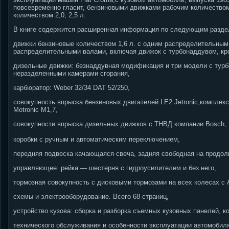
повсевременно гласит, бензиновыми движками рабочим количеством
количеством 2,0, 2,5 л.
В книге содержится расширенная информация по следующим разде
движки бензиновые количеством 1,6 л. с одним распределительным 
распределительными валами, включая движок с турбонаддувом, кро
дизельные движки: безнаддувная модификация и три модели с турб
неразделенными камерами сгорания,
карбюратор: Weber 32/34 DAT 52/250,
совокупность впрыска бензиновых двигателей LE2 Jetronic,комплек
Motronic M1,7,
совокупности впрыска дизельных движков с ТНВД компании Bosch,
коробки с ручным и автоматическим переключением,
передняя подвеска качающаяся свеча, задняя свободная на продол
управляющее: рейка — шестерня с гидроусилителем и без него,
тормозная совокупность с дисковыми тормозами на всех колесах с A
схемы и электрооборудование. Всего 68 страниц,
устройство кузова: сборка и разборка съемных кузовных панелей, к
технического обслуживания и особенности эксплуатации автомобил