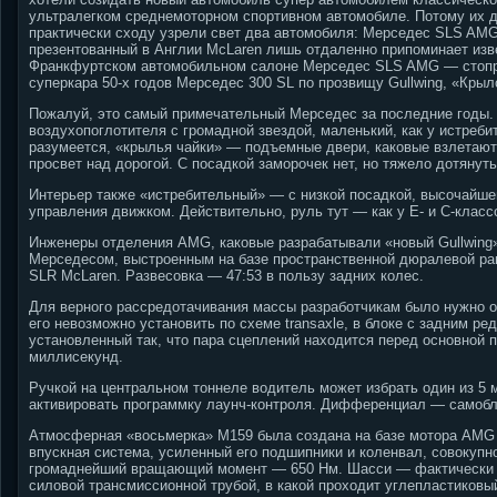
ультралегком среднемоторном спортивном автомобиле. Потому их д
практически сходу узрели свет два автомобиля: Мерседес SLS AMG
презентованный в Англии McLaren лишь отдаленно припоминает изв
Франкфуртском автомобильном салоне Мерседес SLS AMG — стопро
суперкара 50-х годов Мерседес 300 SL по прозвищу Gullwing, «Крыл
Пожалуй, это самый примечательный Мерседес за последние годы.
воздухопоглотителя с громадной звездой, маленький, как у истреб
разумеется, «крылья чайки» — подъемные двери, каковые взлетают
просвет над дорогой. С посадкой заморочек нет, но тяжело дотянуть
Интерьер также «истребительный» — с низкой посадкой, высочайше
управления движком.
Действительно, руль тут — как у Е- и С-клас
Инженеры отделения AMG, каковые разрабатывали «новый Gullwing» 
Мерседесом, выстроенным на базе пространственной дюралевой рамы,
SLR McLaren. Развесовка — 47:53 в пользу задних колес.
Для верного рассредотачивания массы разработчикам было нужно о
его невозможно установить по схеме transaxle, в блоке с задним р
установленный так, что пара сцеплений находится перед основной 
миллисекунд.
Ручкой на центральном тоннеле водитель может избрать один из 5 
активировать программку лаунч-контроля. Дифференциал — самоб
Атмосферная «восьмерка» M159 была создана на базе мотора AMG 
впускная система, усиленный его подшипники и коленвал, совокупно
громаднейший вращающий момент — 650 Нм. Шасси — фактически г
силовой трансмиссионной трубой, в какой проходит углепластиковы