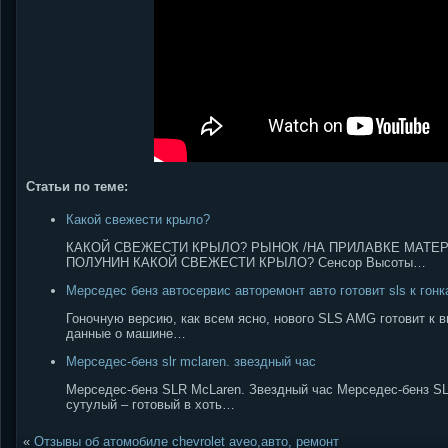
Статьи по теме:
Какой свежести крыло?
КАКОЙ СВЕЖЕСТИ КРЫЛО? РЫНОК /НА ПРИЛАВКЕ МАТЕР
ПОЛУНИН КАКОЙ СВЕЖЕСТИ КРЫЛО? Сенсор Высоты…
Мерседес бенз автосервис авторемонт авто готовит sls к гон
Гоночную версию, как всем ясно, нового SLS AMG готовит к в
данные о машине…
Мерседес-бенз slr mclaren. звездный час
Мерседес-бенз SLR McLaren. Звездный час Мерседес-бенз SL
сутулый – готовый в хоть…
«
Отзывы об атомобиле chevrolet aveo,авто, ремонт