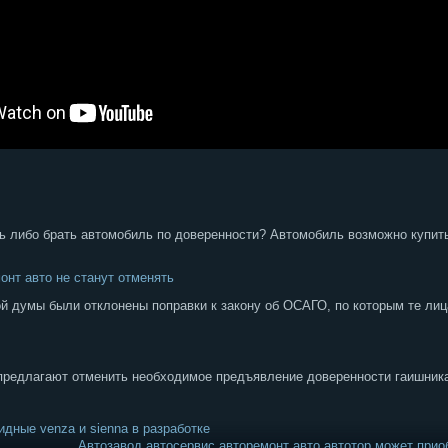
ь либо брать автомобиль по доверенности? Автомобиль возможно купить 
онт авто не станут отменять
 думы были отклонены поправки к закону об ОСАГО, по которым те лиц
редлагают отменить необходимое предъявление доверенности гаишника
идные venza и sienna в разработке
Автозавод автосервис авторемонт авто автотор может прио