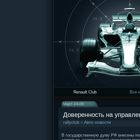
Renault Club
Все 
Март-24-09
Доверенность на управле
rallyclub
в
Авто новости
В государственную думу РФ внесены поп
хозяев тс, разрешающие гражданам рук