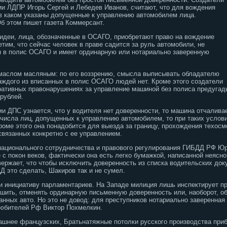
ии ЛДПР Игорь Сергей и Лебедев Иванов, считают, что для вождения
в каком указаны допущенные к управлению автомобилем лица.
б этом пишет газета Коммерсант.
идеи, лица, обозначенные в ОСАГО, приобретают право на вождение
тим, что сейчас человек в праве садится за руль автомобили, не
н в полис ОСАГО и имеет ординарную или нотариально заверенную
 маслом масляным: по его воззрению, смысла выписывать обладателю
аждого из вписанных в полис ОСАГО людей нет.
Кроме этого создатели
ративных правонарушениях за управление машиной без полиса предугад
 рублей.
ми ДПС узнается, что у водителя нет доверенности, то машина отчалива
числа лиц, допущенных к управлению автомобилем, то при таких услов
оме этого она понадобится для выезда за границу, прохождения техосмо
связанных конкретно с ее управлением.
национального сотрудничества и правового регулирования ГИБДД РФ Юр
с покон веков, фактически она есть легко бумажкой, написанной неясно
ержает, что чтобы исключить доверенность из списка водительских док
Д это сделать, Шакиров так и не сумел.
 инициативу парламентариев. На Западе милиция лишь инспектирует пра
ить, отменять ординарную письменную доверенность или, наоборот, обя
анных авто. Но это не довод: для преступников нотариально заверенная
юбителей Рф Виктор Похмелкин.
ашнее французских, Братьнатяжные потолки русского производства приб