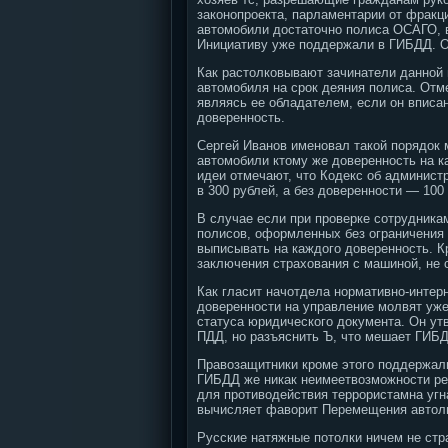
законопроекта, парламентарии от фракц
автомобили достаточно полиса ОСАГО, 
Инициативу уже поддержали в ГИБДД. О
Как растолковывают зачинатели данной 
автомобиля на срок деяния полиса. Отме
являясь ее обладателем, если он вписа
доверенность.
Сергей Иванов именовал такой порядок
автомобили ктому же доверенность на к
идеи отмечают, что Кодекс об админист
в 300 рублей, а без доверенности — 100
В случае если при проверке сотрудника
полисов, оформленных без ограничения 
выписывать на каждого доверенность. Кр
заключения страхования с машиной, не 
Как гласит начотдела нормативно-интер
доверенности на управление молвят уже 
статуса юридического документа. Он утв
ПДД, но разъяснить Ъ, что мешает ГИБД
Правозащитники кроме этого поддержали
ГИБДД же никак неимеетвозможности реш
для противодействия террористамна угн
вычисляет фаворит Перемещения автол
Русские натяжные потолки ничем не стр