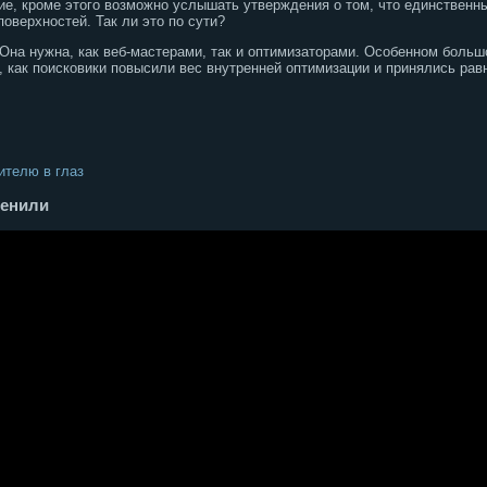
е, кроме этого возможно услышать утверждения о том, что единственн
оверхностей. Так ли это по сути?
 Она нужна, как веб-мастерами, так и оптимизаторами. Особенном боль
о, как поисковики повысили вес внутренней оптимизации и принялись ра
ителю в глаз
менили