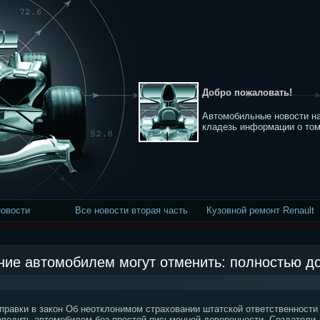
Добро пожаловать!
Автомобильные новости на
кладезь информации о том
новости
Все новости вторая часть
Кузовной ремонт Renault
ние автомобилем могут отменить: полностью д
равки в закон Об неотклонимом страховании штатской ответственности
оводить автомобилем без простой письменной доверенности. Создатели