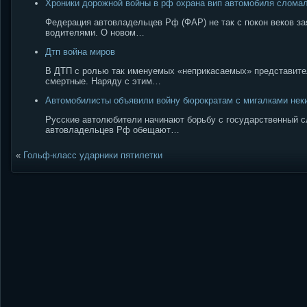
Хроники дорожной войны в рф охрана вип автомобиля слома
Федерация автовладельцев Рф (ФАР) не так с покон веков за
водителями. О новом…
Дтп война миров
В ДТП с ролью так именуемых «неприкасаемых» представите
смертные. Наряду с этим…
Автомобилисты объявили войну бюрократам с мигалками нек
Русские автолюбители начинают борьбу с государственный 
автовладельцев Рф обещают…
«
Гольф-класс ударники пятилетки