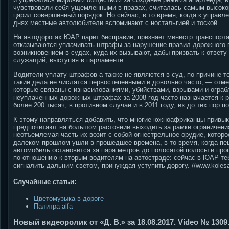
чувствовали себя ущемленными в правах, считалась самым высокор
царил совершенный порядок. Но сейчас, в то время, когда к управ
днях местные автолюбители вспоминают с ностальгией и тоской…
На автодорогах ЮАР царит бесправие, признает министр транспорт
отказываются уплачивать штрафы за нарушение правил дорожного 
возникновением в судах, куда их вызывают, дабы призвать к ответу
служащий, выступая в парламенте.
Водители уплату штрафов а также не являются в суд, по причине тог
такие дела не числятся первостепенными и довольно часто, — отм
которые связаны с изнасилованиями, убийствами, взрывами и ограб
неуплаченных дорожных штрафах за 2008 год часто назначается к 
более 200 тысяч, в противном случае и в 2011 году, их до тех пор 
К этому направляться добавить, что многие южноафриканцы привык
предпочитают на большом растоянии выходить за рамки ограничения
неотъемлемая часть их возит с собой огнестрельное орудие, котор
далеком прошлом ушли в прошедшее времена, в то время, когда пеш
автомобиль остановится за пара метров до полосатой полосы и про
по отношению к вторым водителям на автостраде: сейчас в ЮАР теб
сигналить дальним светом, принуждая уступить дорогу. //www.kolesa
Случайные статьи:
Цветомузыка в дороге
Палитра alfa
Новый видеоролик от «Д. В.» за 18.08.2017. Video № 1309