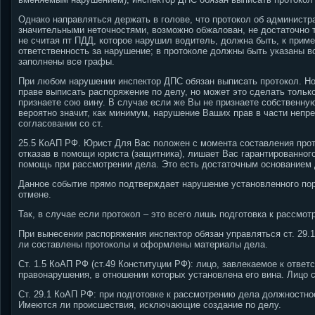
Однако направляться держать в голове, что протокол об админист
значительными неточностями, возможно обжалован, не достаточно т
не считая пт ПДД, которое нарушил водитель, должна быть, к прим
ответственность за нарушение; в протоколе должны быть указаны вс
заполнены все графы.
При любом нарушении инспектор ДПС обязан выписать протокол. Но
праве выписать распоряжение по делу, но может это сделать только
признаете сою вину. В случае если же Вы не признаете собственную
вероятно значит, как минимум, нарушение Ваших прав в части непр
согласовании со ст.
25.5 КоАП РФ. Юрист Для Вас положен с момента составления прот
отказав в помощи юриста (защитника), лишает Вас гарантированног
помощь при рассмотрении дела. Это есть достаточным основанием 
Данное событие прямо подтверждает нарушение установленного пор
отмене.
Так, в случае если протокол – это всего лишь подготовка к рассмот
При вынесении распоряжения инспектор обязан управляться ст. 29.1
ли составлены протоколы и оформлены материалы дела.
Ст. 1.5 КоАП РФ (ст.49 Конституции РФ): лицо, завлекаемое к отве
правонарушения, в отношении которых установлена его вина. Лицо с
Ст. 29.1 КоАП РФ: при подготовке к рассмотрению дела должностно
Имеются ли происшествия, исключающие создание по делу.