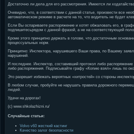
Достаточно ли дела для его рассмотрения. Имеются ли ходатайства
Очевидно, что, в соответствии с данной статье, произвести все не
автоматическом режиме в расчете на то, что водитель не будет кле
Если Вы оспариваете распоряжение и хотят обжаловать его, в гр
подпишитесьрядом с данной фразой, а не на соответствующей поло
Кроме этого принципно держать в голове, что достаточным основа
процессуальных норм.
Принципно: Инспектора, нарушившего Ваши права, по Вашему заявл
нарушений.
И последнее. Инспектор, составивший протокол либо распоряжение 
либо распоряжения. Подписывайте графу «Копию взял» лишь по окон
Это разрешит избежать вероятных «хитростей» со стороны инспекто
В любом случае, пробуйте не нарушать правила дорожного перемеще
людей.
Удачи на дорогах!
(с) www.shkolazhizni.ru/
Случайные статьи:
Volvo v60 жесткий кастинг
Качество залог безопасности