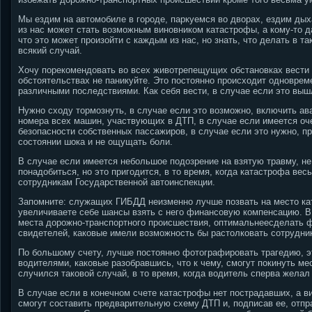
Мы ездим на автомобиле в городе, паркуемся во дворах, ездим дыха
из нас может стать возможным виновником катастрофы, а кому-то д
что это может произойти с каждым из нас, но знать, что делать в т
всякий случай.
Хочу порекомендовать во всех животрепещущих обстановках вести 
обстоятельствах не паникуйте. Это постоянно происходит одноврем
различными последствиями. Как себя вести, в случае если это выш
Нужно сходу тормознуть, в случае если это возможно, включить ав
номера всех машин, участвующих в ДТП, в случае если имеется оч
безопасности собственных пассажиров, в случае если это нужно, пр
состоянии шока и не ощущать боли.
В случае если имеется небольшое подозрение на взятую травму, н
понадобиться, но это пригодится, в то время, когда катастрофа ве
сотрудникам Государственной автоинспекции.
Запомните: служащих ГИБДД неизменно лучше позвать на место ката
увеличиваете себе шансы взять с него финансовую компенсацию. В 
места дорожно-транспортного происшествия, оптимальнеесделать фо
свидетелей, каковые имели возможность бы растолковать сотрудни
По большому счету, лучше постоянно фотографировать трагедию, э
водителями, каковые разобравшись, что к чему, смогут покинуть ме
случился таковой случай, в то время, когда водитель сперва желал
В случае если в конечном счете катастрофы нет пострадавших, а ви
смогут составить предварительную схему ДТП и, подписав ее, отп