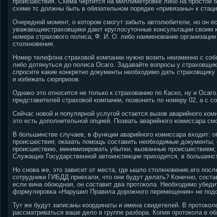
происшествия. Схема чертится на миллиметровке либо на простой б
схеме тс должны быть в обязательном порядке «привязаны» к стац
Очередной момент, о котором смогут забыть автолюбители, но он е
уважающиестраховщики дают круглосуточные консультации своим 
номера страхового полиса, Ф. И. О. либо наименование организации
столкновения.
Номер телефона страховой компании нужно возить неизменно с собо
либо дотянуться до полиса Осаго. Задавайте вопросы у страховщик
спросите какие конкретно документы необходимо дать страховщику 
и избежать сюрпризов.
Однако это относится не только к страхованию по Каско, ну и Осаг
представителей страховой компании, позвонить по номеру 02, а с с
Сейчас новой и популярной услугой остается вызов аварийного ком
это есть дополнительной опцией. Позвать аварийного комиссара см
В большинстве случаев, в функции аварийного комиссара входит: о
происшествия; оказать помощь составить необходимые документы; 
происшествию, минимизировать убытки, вызванные происшествием;
Служащих Государственной автоинспекции приходится, в большинст
Но снова же, это зависит от места, где ышло столкновение,его после
сотрудники ГИБДД приехали, что они будут делать? Конечно, состав
если вина обоюдная, он составит два протокола. Необходимо убеди
формулировка «Нарушил Правила дорожного перемещения» не подо
Тут же будут записаны координаты и имена свидетелей. В протокол
рассматриваться ваше дело в группе разбора. Копия протокола в о